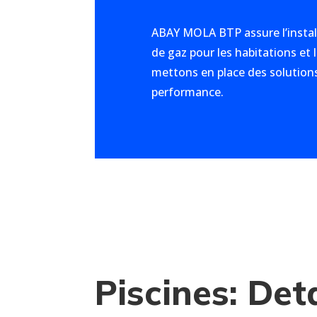
ABAY MOLA BTP assure l’instal
de gaz pour les habitations et
mettons en place des solutions
performance.
Piscines: Det