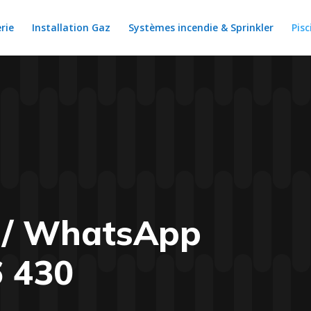
rie
Installation Gaz
Systèmes incendie & Sprinkler
Pisc
e / WhatsApp
6 430