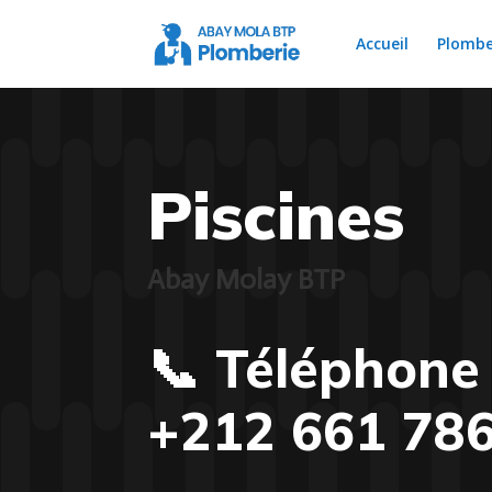
Accueil
Plombe
Piscines
Abay Molay BTP
📞 Téléphon
+212 661 78