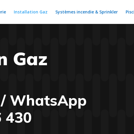
rie
Installation Gaz
Systèmes incendie & Sprinkler
Pisc
on Gaz
e / WhatsApp
6 430