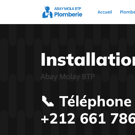
Accueil
Plombe
Installati
Abay Molay BTP
📞 Téléphon
+212 661 78