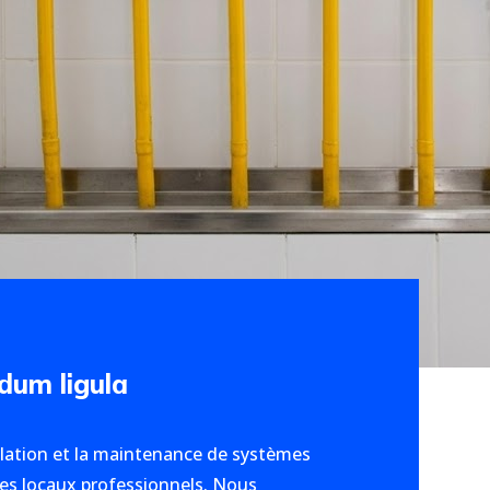
dum ligula
lation et la maintenance de systèmes
 les locaux professionnels. Nous