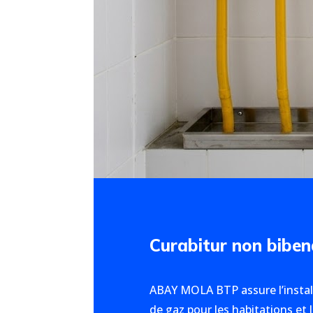
Curabitur non biben
ABAY MOLA BTP assure l’instal
de gaz pour les habitations et